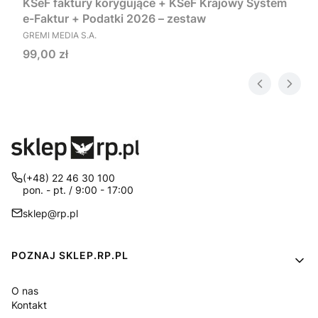
KSeF faktury korygujące + KSeF Krajowy System
e-Faktur + Podatki 2026 – zestaw
PRODUCENT
GREMI MEDIA S.A.
Cena
99,00 zł
(+48) 22 46 30 100
pon. - pt. / 9:00 - 17:00
sklep@rp.pl
Linki w stopce
POZNAJ SKLEP.RP.PL
O nas
Kontakt