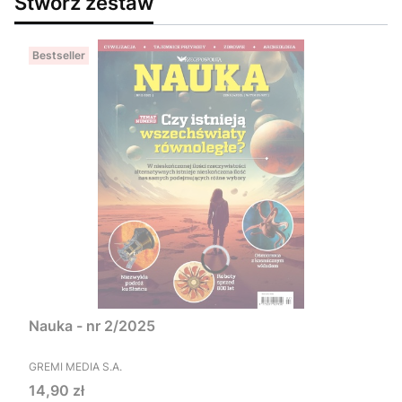
Stwórz zestaw
Bestseller
Nauka - nr 2/2025
PRODUCENT
GREMI MEDIA S.A.
Cena
14,90 zł